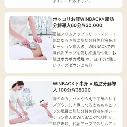
ます。ご相談下さい。
ポッコリお腹WINBACK×脂肪
分解導入60分/¥30,000
最強スリムアップトリートメント！
気になるお腹に脂肪分解美容液をポ
レーション導入後、WINBACKで内
臓代謝アップを促し細胞活性化。お
腹はポカポカ燃焼up。自力では難し
いサイズダウンにも◎
WINBACK下半身 × 脂肪分解導
入 100分/¥38000
脚の歪み、凸凹や冷え下半身のサイ
ズダウンに！気になる太ももやヒッ
プの境目に脂肪分解美容液をポレー
ション導入後WINBACKで活性化し
脂肪燃焼、代謝アップでスリムアッ