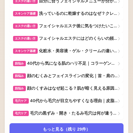
自分に合うフェイシャルメニューが分からない方へ｜悩み別の選び方
エステの通い方
洗っているのに乾燥するのはなぜ？クレンジングと洗顔の見直し方
スキンケア基礎
フェイシャルエステ後に気をつけたいこと｜肌を整えるホームケア
エステの通い方
フェイシャルエステにはどのくらいの頻度で通う？目的別の考え方
エステの通い方
化粧水・美容液・ゲル・クリームの違い｜自分の肌に必要な選び方
スキンケア基礎
40代から気になる肌のハリ不足｜コラーゲンとエラスチンの役割
肌悩み
顔のむくみとフェイスラインの変化｜首・肩の疲れとの関係
肌悩み
顔のくすみはなぜ起こる？肌が暗く見える原因と透明感を保つケア
肌悩み
40代から毛穴が目立ちやすくなる理由｜皮脂だけではない大人の毛穴対策
毛穴ケア
毛穴の黒ずみ・開き・たるみ毛穴は何が違う？原因別のケア方法
毛穴ケア
もっと見る（残り 29件）