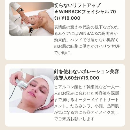
切らないリフトアップ
★WINBACKフェイシャル 70
分/ ¥18,000
表情筋の衰えや代謝の低下などのた
るみケアにはWINBACKの高周波が
効果的。ハンドでは届かない奥深く
のお肌の細胞に働きかけハリツヤUP
で小顔に。
針を使わないポレーション美容
液導入60分/¥15,000
ヒアルロン酸ヒト幹細胞など一人一
人のお悩みに合わせた美容液を深層
まで届けるオーダーメイドトリート
メント。たるみシワ、小顔、凸凹肌
が気になる方にも◎アイメイク無し
でご来店お願いします