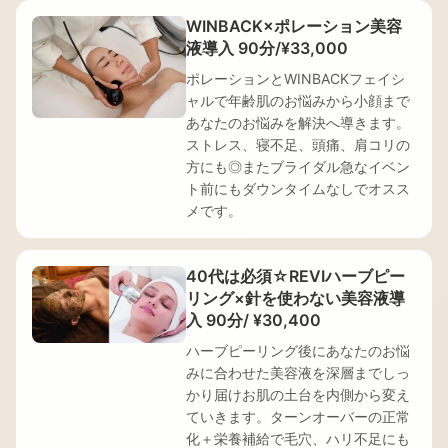
WINBACK×ポレーション美容
液導入 90分/¥33,000
ポレーションとWINBACKフェイシ
ャルで年齢肌のお悩みから小顔まで
あなたのお悩みを解決へ導きます。
ストレス、寝不足、頭痛、肩コリの
方にも◎またブライダル急なイベン
ト前にもダウンタイムなしでオスス
メです。
40代は必須☆REVIハーブピー
リング×針を使わない美容液導
入 90分/ ¥30,400
ハーブピーリング後にあなたのお悩
みに合わせた美容液を深層までしっ
かり届けお肌の土台を内側から変え
ていきます。ターンオーバーの正常
化＋栄養補給で毛穴、ハリ不足にも