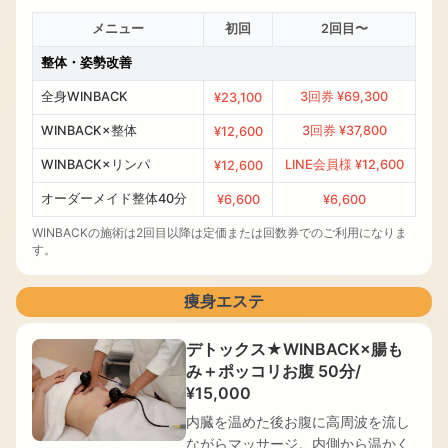
決
メニュー
初回
2回目〜
ま
っ
整体・姿勢改善
て
全身WINBACK
3回券 ¥69,300
¥23,100
い
な
WINBACK×整体
3回券 ¥37,800
¥12,600
い
WINBACK×リンパ
LINE会員様 ¥12,600
¥12,600
場
合
オーダーメイド整体40分
¥6,600
¥6,600
も、
WINBACKの施術は2回目以降は定価または回数券でのご利用になりま
お
す。
悩
み
痩身エステ
を
お
デトックス★WINBACK×腸も
伝
み＋ポッコリお腹 50分/
え
¥15,000
い
た
内臓を温めた後お腹に高周波を流し
だ
ながらマッサージ。内側から温かく