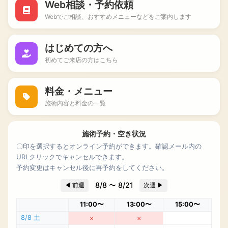
Web相談・予約依頼
ペ
ー
Webでご相談、おすすめメニューなどをご案内します
ジ
で
はじめての方へ
す。
初めてご来店の方はこちら
山
形
市
料金・メニュー
江
施術内容と料金の一覧
俣
の
女
施術予約・空き状況
性
〇印を選択するとオンライン予約ができます。確認メール内の
専
URLクリックでキャンセルできます。
用・
予約変更はキャンセル後に再予約をしてください。
完
全
8/8 〜 8/21
◀ 前週
次週 ▶
個
11:00〜
13:00〜
15:00〜
室
サ
8/8 土
×
×