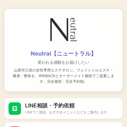
エ
Neutral【ニ
ス
テ
ュ
サ
ロ
ー
ン
Neutral【ニ
ト
Neutral【ニュートラル】
ュ
ー
ラ
変われる感動をお届けしたい
ト
山形市江俣の女性専用エステサロン。フェイシャルエステ・
ラ
ル】
痩身・整体を、WINBACKとオーダーメイド施術でご提案しま
ル】
す。完全個室・完全予約制。
の
予
約・
LINE相談・予約依頼
空
き
LINEでご相談、おすすめメニューなどをご案内します
状
況