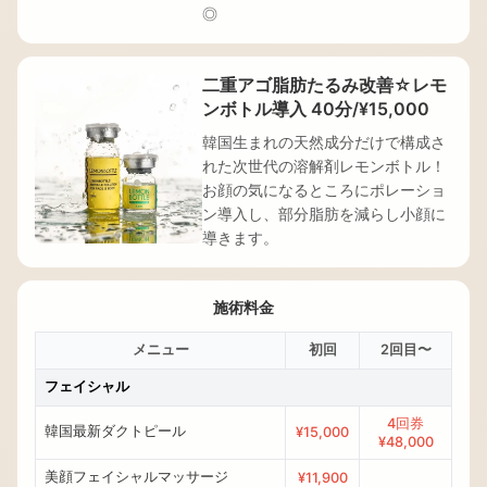
◎
二重アゴ脂肪たるみ改善☆レモ
ンボトル導入 40分/¥15,000
韓国生まれの天然成分だけで構成さ
れた次世代の溶解剤レモンボトル！
お顔の気になるところにポレーショ
ン導入し、部分脂肪を減らし小顔に
導きます。
施術料金
メニュー
初回
2回目〜
フェイシャル
4回券
韓国最新ダクトピール
¥15,000
¥48,000
美顔フェイシャルマッサージ
¥11,900