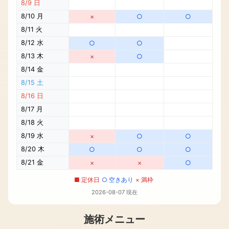
ロ
8/9 日
ン。
8/10 月
×
○
○
フ
8/11 火
ェ
8/12 水
○
○
イ
8/13 木
×
○
シ
ャ
8/14 金
ル
8/15 土
エ
8/16 日
ス
8/17 月
テ、
8/18 火
痩
身
8/19 水
×
○
○
エ
8/20 木
○
○
○
ス
8/21 金
×
×
○
テ、
■ 定休日
○ 空きあり
× 満枠
整
体・
2026-08-07 現在
姿
勢
施術メニュー
改