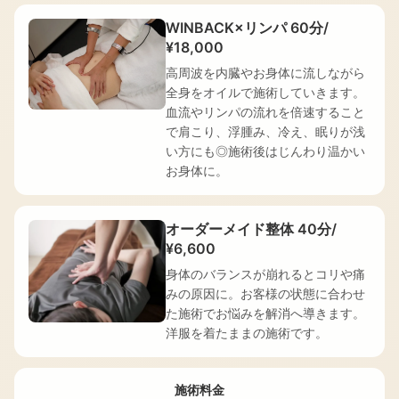
業
時
WINBACK×リンパ 60分/
間
¥18,000
11:00〜
高周波を内臓やお身体に流しながら
17:00
全身をオイルで施術していきます。
／
血流やリンパの流れを倍速すること
火・
で肩こり、浮腫み、冷え、眠りが浅
水
い方にも◎施術後はじんわり温かい
定
お身体に。
休
／
完
オーダーメイド整体 40分/
全
¥6,600
予
身体のバランスが崩れるとコリや痛
約
みの原因に。お客様の状態に合わせ
制。
た施術でお悩みを解消へ導きます。
メ
洋服を着たままの施術です。
ニ
ュ
ー
施術料金
が