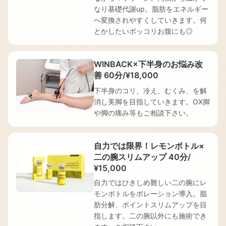
け
なり基礎代謝up。脂肪をエネルギー
れ
へ変換されやすくしていきます。何
ば
とかしたいポッコリお腹にも◎
カ
ウ
ン
WINBACK×下半身のお悩み改
セ
善 60分/¥18,000
リ
下半身のコリ、冷え、むくみ、を解
ン
消し美脚を目指していきます。OX脚
グ
や脚の痛み等もご相談下さい。
で
ご
提
自力では限界！レモンボトル×
案
二の腕スリムアップ 40分/
し
¥15,000
ま
自力ではひきしめ難しい二の腕にレ
す。
モンボトルをポレーション導入。脂
肪分解、ポイントスリムアップを目
指します。二の腕以外にも施術でき