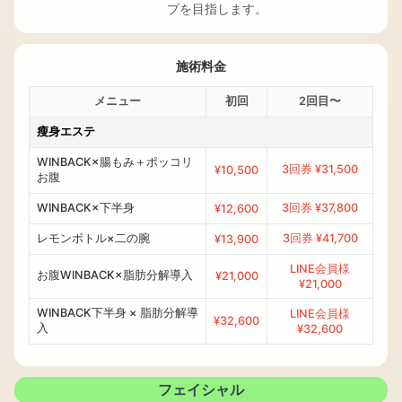
プを目指します。
施術料金
メニュー
初回
2回目〜
瘦身エステ
WINBACK×腸もみ＋ポッコリ
3回券 ¥31,500
¥10,500
お腹
WINBACK×下半身
3回券 ¥37,800
¥12,600
レモンボトル×二の腕
3回券 ¥41,700
¥13,900
LINE会員様
お腹WINBACK×脂肪分解導入
¥21,000
¥21,000
WINBACK下半身 × 脂肪分解導
LINE会員様
¥32,600
入
¥32,600
フェイシャル