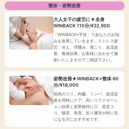
善
整体・姿勢改善
を、
WINBACK
大人女子の疲労に★全身
と
WINBACK 110分/¥32,900
熟
「WINBACK×手技」であなたのお悩
練
みを改善していきます。ストレス疲
の
労、冷え、浮腫み、肩こり、血流改
手
善、痩身効果。お客様に合わせて施
技
術いたしますのでご相談下さい。
で
一
貫
姿勢改善★WINBACK×整体 60
し
分/¥18,000
て
担
筋肉のコリ、内臓、リンパ、血流促
当
進を同時にケア。高いリラクゼーシ
し
ョン効果と姿勢維持に◎ 肩首コ
ま
リ、猫背、巻肩、反り腰等が特に気
す。
になる方におすすめです。
営