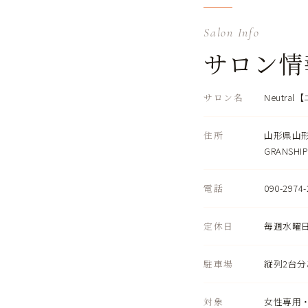
Salon Info
サロン情
サロン名
Neutra
住所
山形県山形
GRANSHIP
電話
090-29
定休日
毎週水曜
駐車場
縦列2台
対象
女性専用