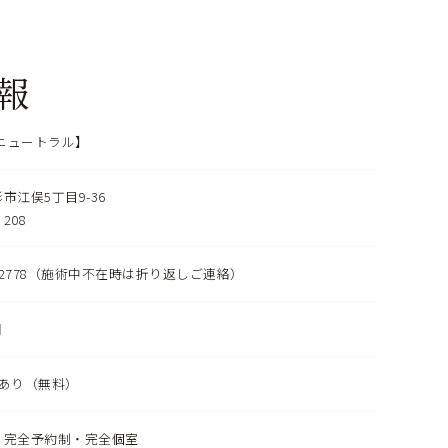
報
l【ニュートラル】
市江俣5丁目9-36
 208
74-2778（施術中不在時は折り返しご連絡）
日
分あり（無料）
・完全予約制・完全個室