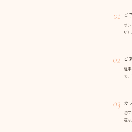
01
ご
オン
い）
02
ご
駐車
で、
03
カ
初回
適な