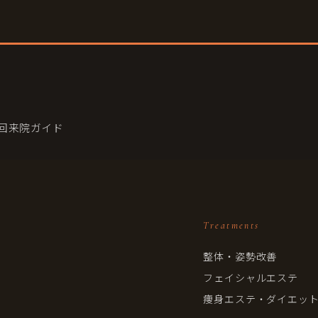
 初回来院ガイド
Treatments
整体・姿勢改善
フェイシャルエステ
痩身エステ・ダイエッ